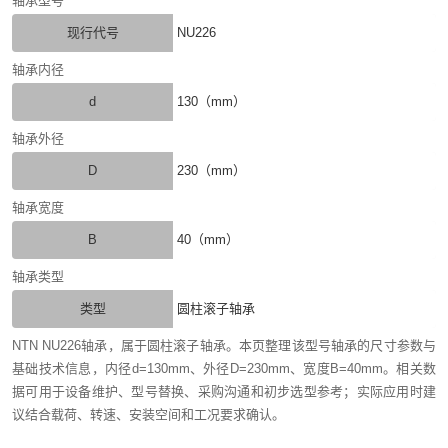
轴承型号
现行代号
NU226
轴承内径
d
130（mm）
轴承外径
D
230（mm）
轴承宽度
B
40（mm）
轴承类型
类型
圆柱滚子轴承
NTN NU226轴承，属于圆柱滚子轴承。本页整理该型号轴承的尺寸参数与
基础技术信息，内径d=130mm、外径D=230mm、宽度B=40mm。相关数
据可用于设备维护、型号替换、采购沟通和初步选型参考；实际应用时建
议结合载荷、转速、安装空间和工况要求确认。