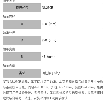
轴承型号
现行代号
NU230E
轴承内径
d
150（mm）
轴承外径
D
270（mm）
轴承宽度
B
45（mm）
轴承类型
类型
圆柱滚子轴承
NTN NU230E轴承，属于圆柱滚子轴承。本页整理该型号轴承的尺寸参数
与基础技术信息，内径d=150mm、外径D=270mm、宽度B=45mm。相关
数据可用于设备维护、型号替换、采购沟通和初步选型参考；实际应用时
建议结合载荷、转速、安装空间和工况要求确认。