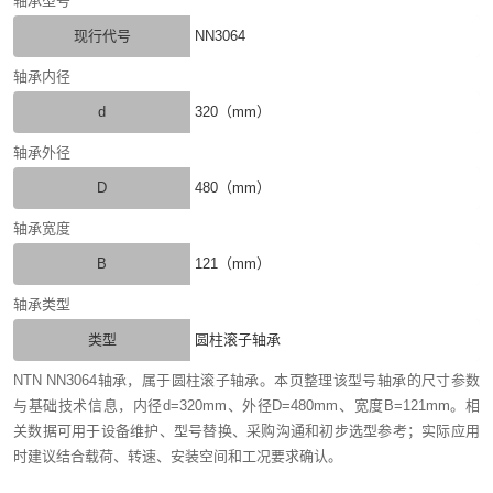
轴承型号
现行代号
NN3064
轴承内径
d
320（mm）
轴承外径
D
480（mm）
轴承宽度
B
121（mm）
轴承类型
类型
圆柱滚子轴承
NTN NN3064轴承，属于圆柱滚子轴承。本页整理该型号轴承的尺寸参数
与基础技术信息，内径d=320mm、外径D=480mm、宽度B=121mm。相
关数据可用于设备维护、型号替换、采购沟通和初步选型参考；实际应用
时建议结合载荷、转速、安装空间和工况要求确认。