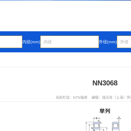
内径(mm)
外径(mm)
NN3068
当前栏目：NTN轴承
编辑：瑞沃肯（上海）传