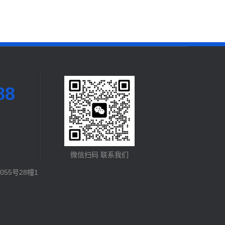
88
微信扫码 联系我们
55号28幢1