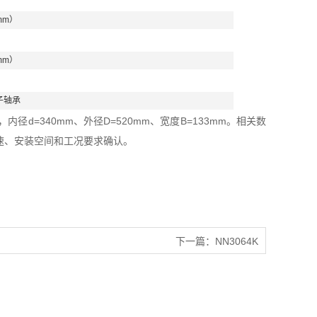
mm）
mm）
子轴承
径d=340mm、外径D=520mm、宽度B=133mm。相关数
速、安装空间和工况要求确认。
下一篇：
NN3064K