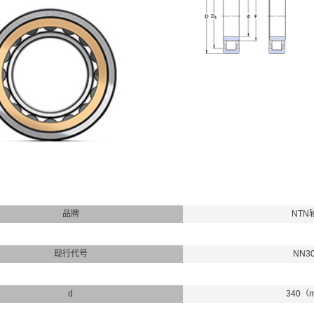
品牌
NTN
现行代号
NN3
d
340（