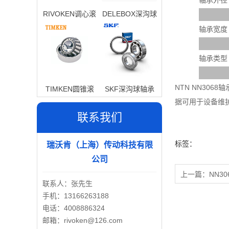
轴承外径
RIVOKEN调心滚
DELEBOX深沟球
子轴承
轴承
轴承宽度
轴承类型
NTN NN30
TIMKEN圆锥滚
SKF深沟球轴承
据可用于设备维
子轴承
联系我们
标签：
瑞沃肯（上海）传动科技有限
公司
上一篇：
NN30
联系人：张先生
手机：13166263188
电话：4008886324
邮箱：rivoken@126.com