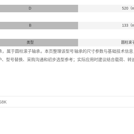
D
520（
B
133（
类型
圆柱滚
68轴承，属于圆柱滚子轴承。本页整理该型号轴承的尺寸参数与基础技术信息，内
护、型号替换、采购沟通和初步选型参考；实际应用时建议结合载荷、转
68K