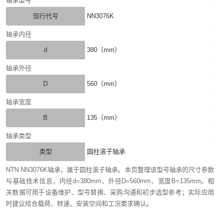
轴承型号
现行代号
NN3076K
轴承内径
d
380（mm）
轴承外径
D
560（mm）
轴承宽度
B
135（mm）
轴承类型
类型
圆柱滚子轴承
NTN NN3076K轴承，属于圆柱滚子轴承。本页整理该型号轴承的尺寸参数
与基础技术信息，内径d=380mm、外径D=560mm、宽度B=135mm。相
关数据可用于设备维护、型号替换、采购沟通和初步选型参考；实际应用
时建议结合载荷、转速、安装空间和工况要求确认。