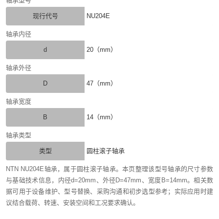
轴承型号
现行代号
NU204E
轴承内径
d
20（mm）
轴承外径
D
47（mm）
轴承宽度
B
14（mm）
轴承类型
类型
圆柱滚子轴承
NTN NU204E轴承，属于圆柱滚子轴承。本页整理该型号轴承的尺寸参数
与基础技术信息，内径d=20mm、外径D=47mm、宽度B=14mm。相关数
据可用于设备维护、型号替换、采购沟通和初步选型参考；实际应用时建
议结合载荷、转速、安装空间和工况要求确认。