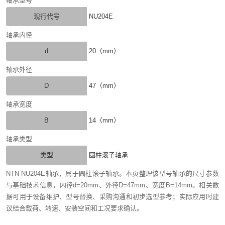
轴承型号
现行代号
NU204E
轴承内径
d
20（mm）
轴承外径
D
47（mm）
轴承宽度
B
14（mm）
轴承类型
类型
圆柱滚子轴承
NTN NU204E轴承，属于圆柱滚子轴承。本页整理该型号轴承的尺寸参数
与基础技术信息，内径d=20mm、外径D=47mm、宽度B=14mm。相关数
据可用于设备维护、型号替换、采购沟通和初步选型参考；实际应用时建
议结合载荷、转速、安装空间和工况要求确认。