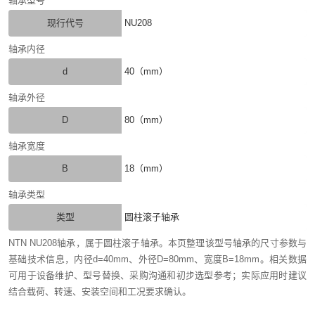
轴承型号
现行代号
NU208
轴承内径
d
40（mm）
轴承外径
D
80（mm）
轴承宽度
B
18（mm）
轴承类型
类型
圆柱滚子轴承
NTN NU208轴承，属于圆柱滚子轴承。本页整理该型号轴承的尺寸参数与
基础技术信息，内径d=40mm、外径D=80mm、宽度B=18mm。相关数据
可用于设备维护、型号替换、采购沟通和初步选型参考；实际应用时建议
结合载荷、转速、安装空间和工况要求确认。