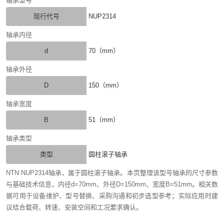
轴承型号
现行代号
NUP2314
轴承内径
d
70（mm）
轴承外径
D
150（mm）
轴承宽度
B
51（mm）
轴承类型
类型
圆柱滚子轴承
NTN NUP2314轴承，属于圆柱滚子轴承。本页整理该型号轴承的尺寸参数
与基础技术信息，内径d=70mm、外径D=150mm、宽度B=51mm。相关数
据可用于设备维护、型号替换、采购沟通和初步选型参考；实际应用时建
议结合载荷、转速、安装空间和工况要求确认。