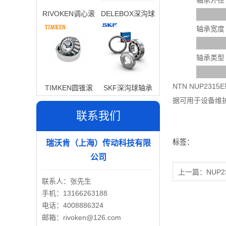
轴承外径
RIVOKEN调心滚
DELEBOX深沟球
子轴承
轴承
轴承宽度
轴承类型
NTN NUP2
TIMKEN圆锥滚
SKF深沟球轴承
据可用于设备维
子轴承
联系我们
标签：
瑞沃肯（上海）传动科技有限
公司
上一篇：
NUP2
联系人：张先生
手机：13166263188
电话：4008886324
邮箱：rivoken@126.com