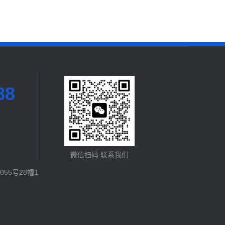
88
微信扫码 联系我们
55号28幢1