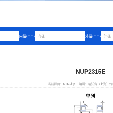
内径(mm)
外径(mm)
NUP2315E
当前栏目：NTN轴承
编辑：瑞沃肯（上海）传