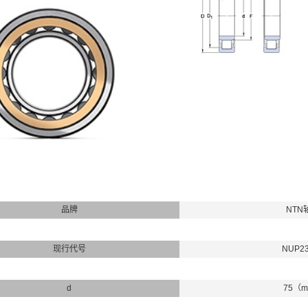
品牌
NTN
现行代号
NUP2
d
75（