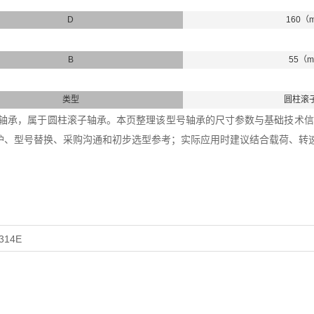
D
160（
B
55（
类型
圆柱滚
315E轴承，属于圆柱滚子轴承。本页整理该型号轴承的尺寸参数与基础技术信息
护、型号替换、采购沟通和初步选型参考；实际应用时建议结合载荷、转
314E