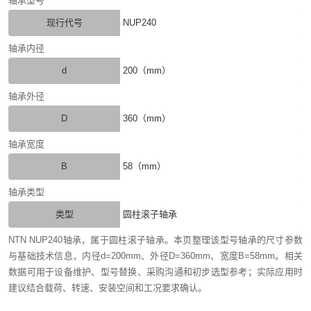
轴承型号
现行代号
NUP240
轴承内径
d
200（mm）
轴承外径
D
360（mm）
轴承宽度
B
58（mm）
轴承类型
类型
圆柱滚子轴承
NTN NUP240轴承，属于圆柱滚子轴承。本页整理该型号轴承的尺寸参数
与基础技术信息，内径d=200mm、外径D=360mm、宽度B=58mm。相关
数据可用于设备维护、型号替换、采购沟通和初步选型参考；实际应用时
建议结合载荷、转速、安装空间和工况要求确认。