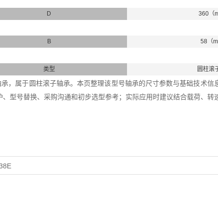
D
360（
B
58（
类型
圆柱滚
40E轴承，属于圆柱滚子轴承。本页整理该型号轴承的尺寸参数与基础技术信息，
护、型号替换、采购沟通和初步选型参考；实际应用时建议结合载荷、转
38E