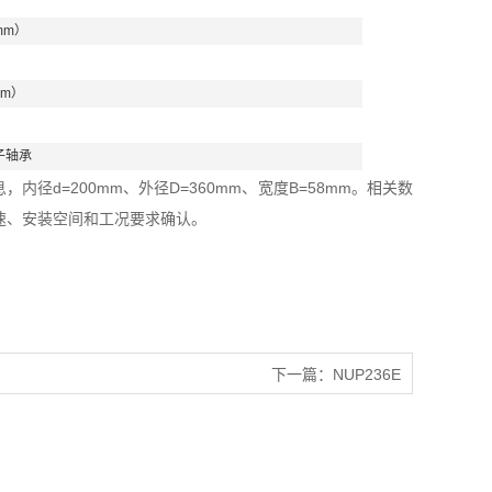
mm）
mm）
子轴承
内径d=200mm、外径D=360mm、宽度B=58mm。相关数
速、安装空间和工况要求确认。
下一篇：
NUP236E