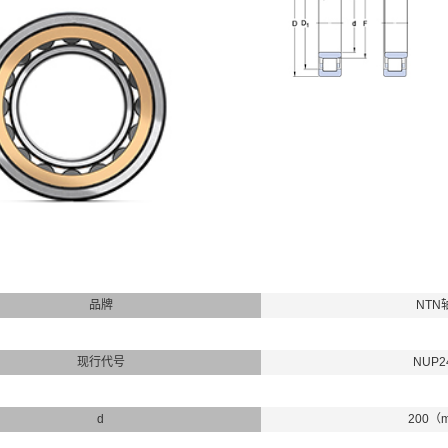
品牌
NTN
现行代号
NUP2
d
200（