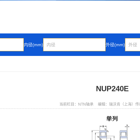
内径(mm)
外径(mm)
NUP240E
当前栏目：NTN轴承
编辑：瑞沃肯（上海）传