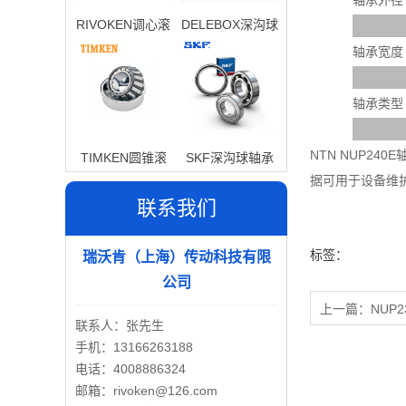
轴承外径
RIVOKEN调心滚
DELEBOX深沟球
子轴承
轴承
轴承宽度
轴承类型
NTN NUP2
TIMKEN圆锥滚
SKF深沟球轴承
据可用于设备维
子轴承
联系我们
标签：
瑞沃肯（上海）传动科技有限
公司
上一篇：
NUP2
联系人：张先生
手机：13166263188
电话：4008886324
邮箱：rivoken@126.com