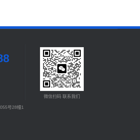
88
微信扫码 联系我们
55号28幢1