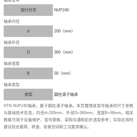
轴承型号
现行代号
NUP240
轴承内径
d
200（mm）
轴承外径
D
360（mm）
轴承宽度
B
58（mm）
轴承类型
类型
圆柱滚子轴承
NTN NUP240轴承，属于圆柱滚子轴承。本页整理该型号轴承的尺寸参数
与基础技术信息，内径d=200mm、外径D=360mm、宽度B=58mm。相关
数据可用于设备维护、型号替换、采购沟通和初步选型参考；实际应用时
建议结合载荷、转速、安装空间和工况要求确认。