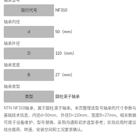
轴承型号
现行代号
NF310
轴承内径
d
50（mm）
轴承外径
D
110（mm）
轴承宽度
B
27（mm）
轴承类型
类型
圆柱滚子轴承
NTN NF310轴承，属于圆柱滚子轴承。本页整理该型号轴承的尺寸参数与
基础技术信息，内径d=50mm、外径D=110mm、宽度B=27mm。相关数据
可用于设备维护、型号替换、采购沟通和初步选型参考；实际应用时建议
结合载荷、转速、安装空间和工况要求确认。