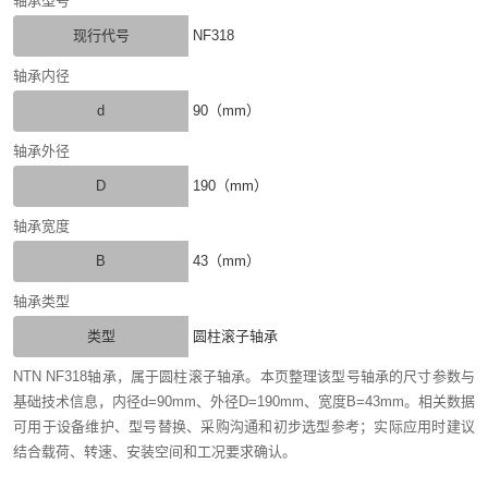
轴承型号
现行代号
NF318
轴承内径
d
90（mm）
轴承外径
D
190（mm）
轴承宽度
B
43（mm）
轴承类型
类型
圆柱滚子轴承
NTN NF318轴承，属于圆柱滚子轴承。本页整理该型号轴承的尺寸参数与
基础技术信息，内径d=90mm、外径D=190mm、宽度B=43mm。相关数据
可用于设备维护、型号替换、采购沟通和初步选型参考；实际应用时建议
结合载荷、转速、安装空间和工况要求确认。