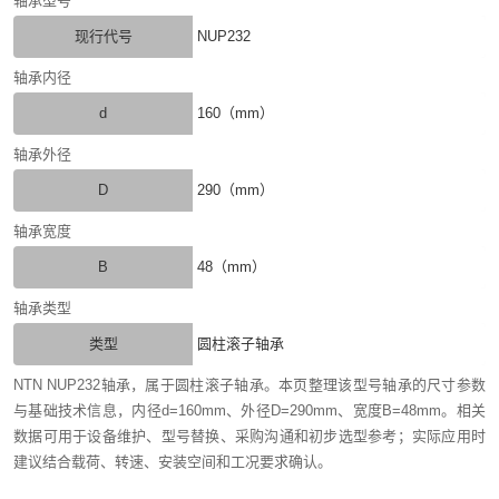
轴承型号
现行代号
NUP232
轴承内径
d
160（mm）
轴承外径
D
290（mm）
轴承宽度
B
48（mm）
轴承类型
类型
圆柱滚子轴承
NTN NUP232轴承，属于圆柱滚子轴承。本页整理该型号轴承的尺寸参数
与基础技术信息，内径d=160mm、外径D=290mm、宽度B=48mm。相关
数据可用于设备维护、型号替换、采购沟通和初步选型参考；实际应用时
建议结合载荷、转速、安装空间和工况要求确认。