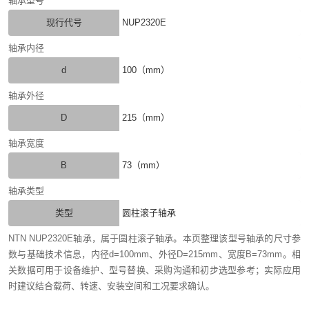
轴承型号
现行代号
NUP2320E
轴承内径
d
100（mm）
轴承外径
D
215（mm）
轴承宽度
B
73（mm）
轴承类型
类型
圆柱滚子轴承
NTN NUP2320E轴承，属于圆柱滚子轴承。本页整理该型号轴承的尺寸参
数与基础技术信息，内径d=100mm、外径D=215mm、宽度B=73mm。相
关数据可用于设备维护、型号替换、采购沟通和初步选型参考；实际应用
时建议结合载荷、转速、安装空间和工况要求确认。