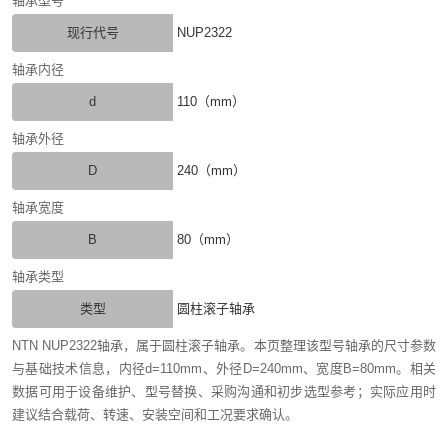
轴承型号
现行代号
NUP2322
轴承内径
d
110（mm）
轴承外径
D
240（mm）
轴承宽度
B
80（mm）
轴承类型
类型
圆柱滚子轴承
NTN NUP2322轴承，属于圆柱滚子轴承。本页整理该型号轴承的尺寸参数
与基础技术信息，内径d=110mm、外径D=240mm、宽度B=80mm。相关
数据可用于设备维护、型号替换、采购沟通和初步选型参考；实际应用时
建议结合载荷、转速、安装空间和工况要求确认。