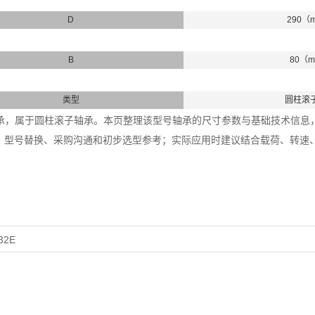
D
290（
B
80（
类型
圆柱滚
32轴承，属于圆柱滚子轴承。本页整理该型号轴承的尺寸参数与基础技术信息，内
、型号替换、采购沟通和初步选型参考；实际应用时建议结合载荷、转速
32E