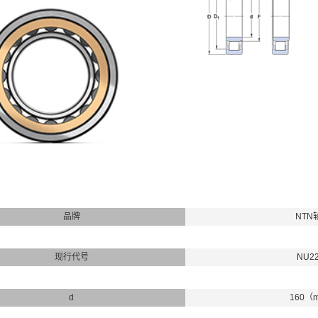
品牌
NTN
现行代号
NU2
d
160（