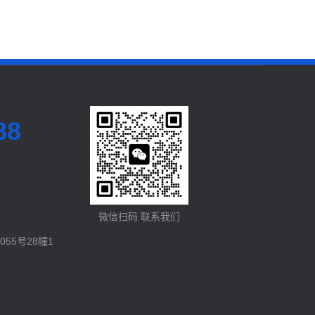
88
微信扫码 联系我们
55号28幢1