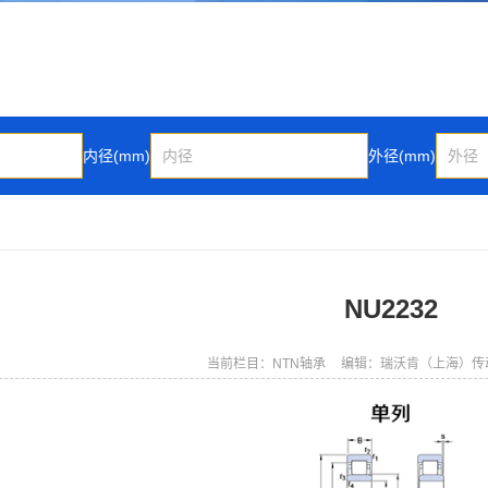
内径(mm)
外径(mm)
NU2232
当前栏目：NTN轴承
编辑：瑞沃肯（上海）传