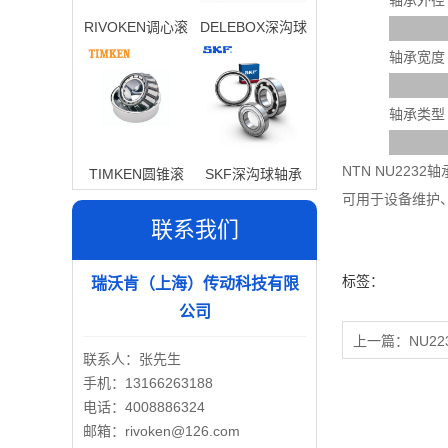
轴承外径
RIVOKEN调心滚
DELEBOX深沟球
子轴承
轴承
轴承宽度
轴承类型
NTN NU22
TIMKEN圆锥滚
SKF深沟球轴承
可用于设备维护
子轴承
联系我们
标签：
瑞沃肯（上海）传动科技有限
公司
上一篇：
NU22
联系人：张先生
手机：13166263188
电话：4008886324
邮箱：rivoken@126.com