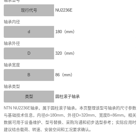
轴承型号
现行代号
NU2236E
轴承内径
d
180（mm）
轴承外径
D
320（mm）
轴承宽度
B
86（mm）
轴承类型
类型
圆柱滚子轴承
NTN NU2236E轴承，属于圆柱滚子轴承。本页整理该型号轴承的尺寸参数
与基础技术信息，内径d=180mm、外径D=320mm、宽度B=86mm。相关
数据可用于设备维护、型号替换、采购沟通和初步选型参考；实际应用时
建议结合载荷、转速、安装空间和工况要求确认。