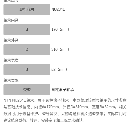
轴承型号
现行代号
NU234E
轴承内径
d
170（mm）
轴承外径
D
310（mm）
轴承宽度
B
52（mm）
轴承类型
类型
圆柱滚子轴承
NTN NU234E轴承，属于圆柱滚子轴承。本页整理该型号轴承的尺寸参数
与基础技术信息，内径d=170mm、外径D=310mm、宽度B=52mm。相关
数据可用于设备维护、型号替换、采购沟通和初步选型参考；实际应用时
建议结合载荷、转速、安装空间和工况要求确认。