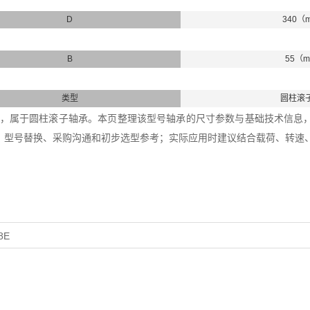
D
340（
B
55（
类型
圆柱滚
8轴承，属于圆柱滚子轴承。本页整理该型号轴承的尺寸参数与基础技术信息，内径
、型号替换、采购沟通和初步选型参考；实际应用时建议结合载荷、转速
8E