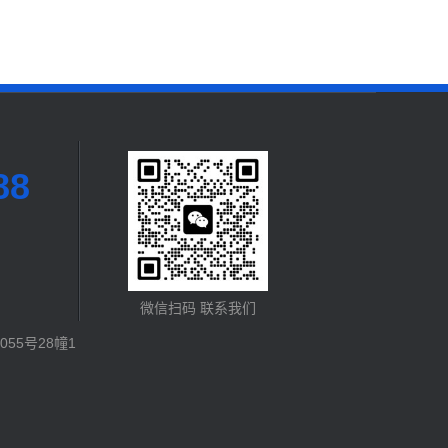
88
微信扫码 联系我们
55号28幢1