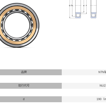
品牌
NTN
现行代号
NU2
d
190（