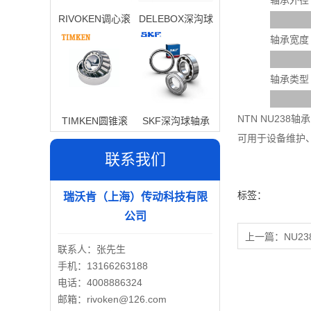
轴承外径
RIVOKEN调心滚
DELEBOX深沟球
子轴承
轴承
轴承宽度
轴承类型
NTN NU23
TIMKEN圆锥滚
SKF深沟球轴承
可用于设备维护
子轴承
联系我们
标签：
瑞沃肯（上海）传动科技有限
公司
上一篇：
NU23
联系人：张先生
手机：13166263188
电话：4008886324
邮箱：rivoken@126.com