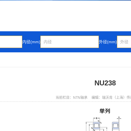
内径(mm)
外径(mm)
NU238
当前栏目：NTN轴承
编辑：瑞沃肯（上海）传