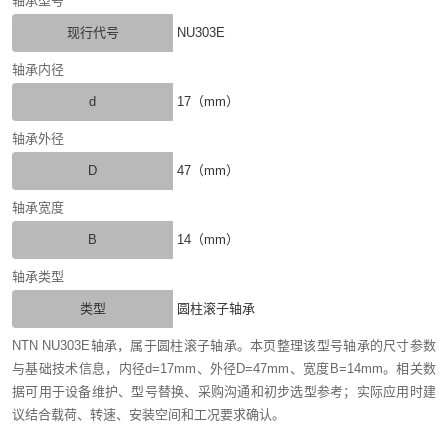
轴承型号
现行代号
NU303E
轴承内径
d
17（mm）
轴承外径
D
47（mm）
轴承宽度
B
14（mm）
轴承类型
类型
圆柱滚子轴承
NTN NU303E轴承，属于圆柱滚子轴承。本页整理该型号轴承的尺寸参数
与基础技术信息，内径d=17mm、外径D=47mm、宽度B=14mm。相关数
据可用于设备维护、型号替换、采购沟通和初步选型参考；实际应用时建
议结合载荷、转速、安装空间和工况要求确认。