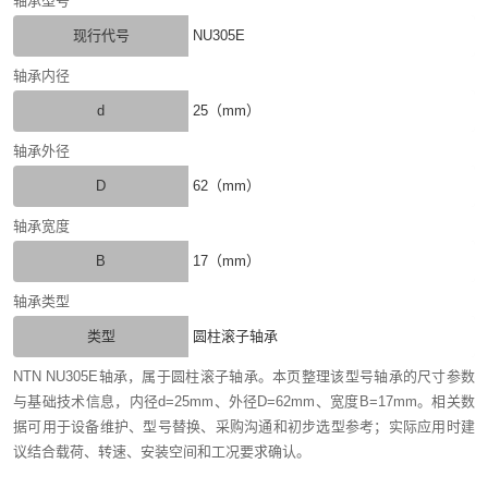
轴承型号
现行代号
NU305E
轴承内径
d
25（mm）
轴承外径
D
62（mm）
轴承宽度
B
17（mm）
轴承类型
类型
圆柱滚子轴承
NTN NU305E轴承，属于圆柱滚子轴承。本页整理该型号轴承的尺寸参数
与基础技术信息，内径d=25mm、外径D=62mm、宽度B=17mm。相关数
据可用于设备维护、型号替换、采购沟通和初步选型参考；实际应用时建
议结合载荷、转速、安装空间和工况要求确认。