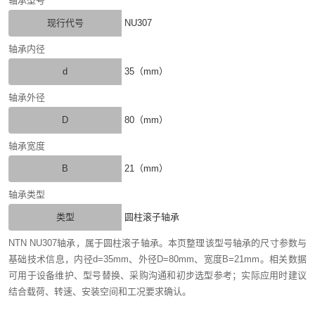
轴承型号
现行代号
NU307
轴承内径
d
35（mm）
轴承外径
D
80（mm）
轴承宽度
B
21（mm）
轴承类型
类型
圆柱滚子轴承
NTN NU307轴承，属于圆柱滚子轴承。本页整理该型号轴承的尺寸参数与
基础技术信息，内径d=35mm、外径D=80mm、宽度B=21mm。相关数据
可用于设备维护、型号替换、采购沟通和初步选型参考；实际应用时建议
结合载荷、转速、安装空间和工况要求确认。