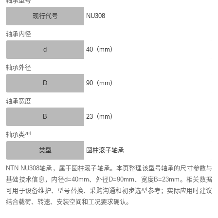
轴承型号
现行代号
NU308
轴承内径
d
40（mm）
轴承外径
D
90（mm）
轴承宽度
B
23（mm）
轴承类型
类型
圆柱滚子轴承
NTN NU308轴承，属于圆柱滚子轴承。本页整理该型号轴承的尺寸参数与
基础技术信息，内径d=40mm、外径D=90mm、宽度B=23mm。相关数据
可用于设备维护、型号替换、采购沟通和初步选型参考；实际应用时建议
结合载荷、转速、安装空间和工况要求确认。