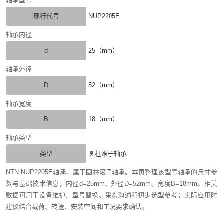
轴承型号
现行代号
NUP2205E
轴承内径
d
25（mm）
轴承外径
D
52（mm）
轴承宽度
B
18（mm）
轴承类型
类型
圆柱滚子轴承
NTN NUP2205E轴承，属于圆柱滚子轴承。本页整理该型号轴承的尺寸参
数与基础技术信息，内径d=25mm、外径D=52mm、宽度B=18mm。相关
数据可用于设备维护、型号替换、采购沟通和初步选型参考；实际应用时
建议结合载荷、转速、安装空间和工况要求确认。