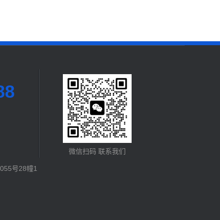
88
微信扫码 联系我们
55号28幢1