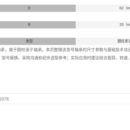
D
62（
B
20（
类型
圆柱滚
206轴承，属于圆柱滚子轴承。本页整理该型号轴承的尺寸参数与基础技术信息，
、型号替换、采购沟通和初步选型参考；实际应用时建议结合载荷、转速
207E