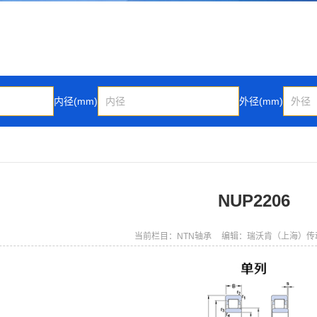
内径(mm)
外径(mm)
NUP2206
当前栏目：NTN轴承
编辑：瑞沃肯（上海）传