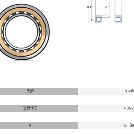
品牌
NTN
现行代号
NUP2
d
30（