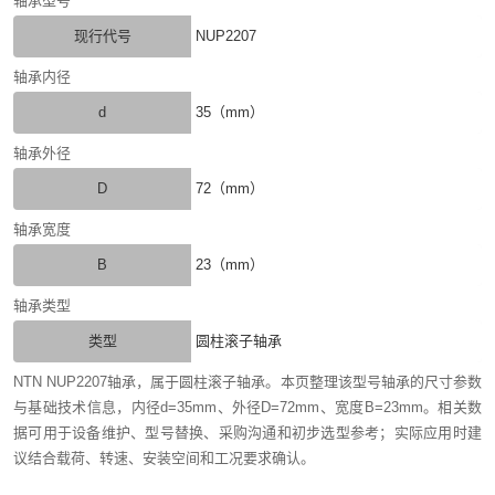
轴承型号
现行代号
NUP2207
轴承内径
d
35（mm）
轴承外径
D
72（mm）
轴承宽度
B
23（mm）
轴承类型
类型
圆柱滚子轴承
NTN NUP2207轴承，属于圆柱滚子轴承。本页整理该型号轴承的尺寸参数
与基础技术信息，内径d=35mm、外径D=72mm、宽度B=23mm。相关数
据可用于设备维护、型号替换、采购沟通和初步选型参考；实际应用时建
议结合载荷、转速、安装空间和工况要求确认。