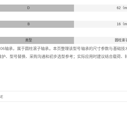
D
62（
B
16（
类型
圆柱滚
6+HJ206轴承，属于圆柱滚子轴承。本页整理该型号轴承的尺寸参数与基础技术
维护、型号替换、采购沟通和初步选型参考；实际应用时建议结合载荷、
6E