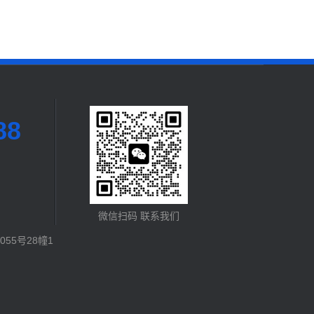
88
微信扫码 联系我们
55号28幢1