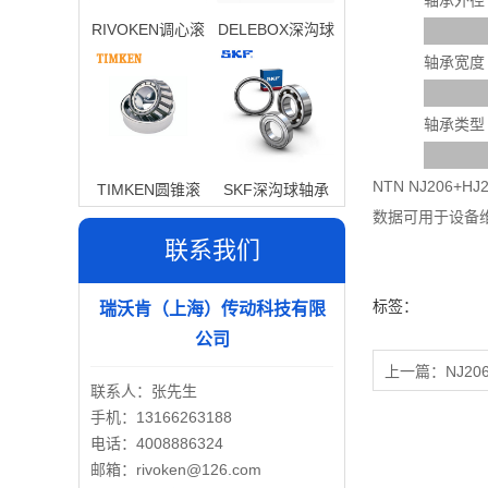
轴承外径
RIVOKEN调心滚
DELEBOX深沟球
子轴承
轴承
轴承宽度
轴承类型
NTN NJ20
TIMKEN圆锥滚
SKF深沟球轴承
数据可用于设备
子轴承
联系我们
标签：
瑞沃肯（上海）传动科技有限
公司
上一篇：
NJ20
联系人：张先生
手机：13166263188
电话：4008886324
邮箱：rivoken@126.com