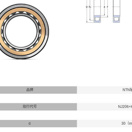
品牌
NTN
现行代号
NJ206+
d
30（