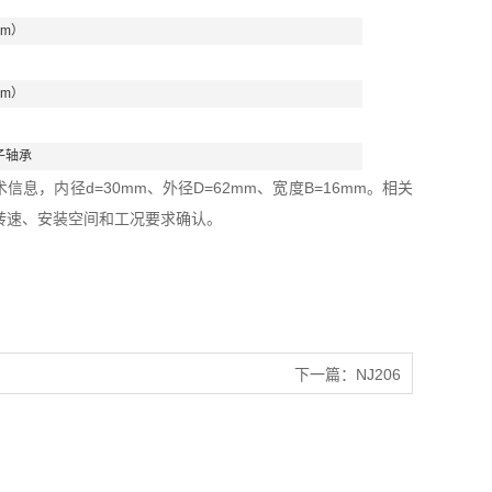
mm）
mm）
子轴承
信息，内径d=30mm、外径D=62mm、宽度B=16mm。相关
转速、安装空间和工况要求确认。
下一篇：
NJ206