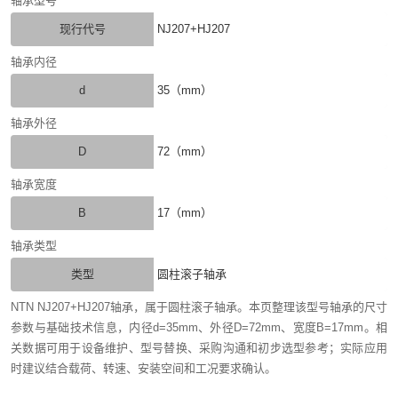
轴承型号
现行代号
NJ207+HJ207
轴承内径
d
35（mm）
轴承外径
D
72（mm）
轴承宽度
B
17（mm）
轴承类型
类型
圆柱滚子轴承
NTN NJ207+HJ207轴承，属于圆柱滚子轴承。本页整理该型号轴承的尺寸
参数与基础技术信息，内径d=35mm、外径D=72mm、宽度B=17mm。相
关数据可用于设备维护、型号替换、采购沟通和初步选型参考；实际应用
时建议结合载荷、转速、安装空间和工况要求确认。