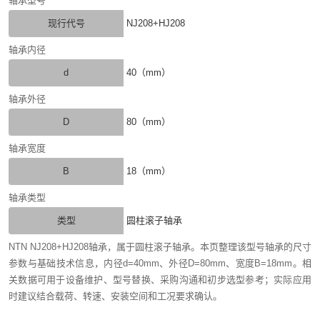
轴承型号
现行代号
NJ208+HJ208
轴承内径
d
40（mm）
轴承外径
D
80（mm）
轴承宽度
B
18（mm）
轴承类型
类型
圆柱滚子轴承
NTN NJ208+HJ208轴承，属于圆柱滚子轴承。本页整理该型号轴承的尺寸
参数与基础技术信息，内径d=40mm、外径D=80mm、宽度B=18mm。相
关数据可用于设备维护、型号替换、采购沟通和初步选型参考；实际应用
时建议结合载荷、转速、安装空间和工况要求确认。