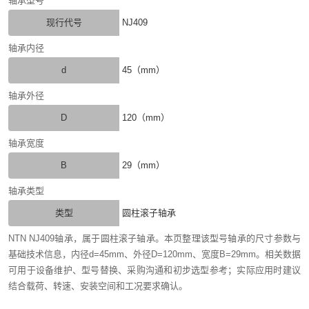
轴承型号
现行代号
NJ409
轴承内径
d
45（mm）
轴承外径
D
120（mm）
轴承宽度
B
29（mm）
轴承类型
类型
圆柱滚子轴承
NTN NJ409轴承，属于圆柱滚子轴承。本页整理该型号轴承的尺寸参数与
基础技术信息，内径d=45mm、外径D=120mm、宽度B=29mm。相关数据
可用于设备维护、型号替换、采购沟通和初步选型参考；实际应用时建议
结合载荷、转速、安装空间和工况要求确认。