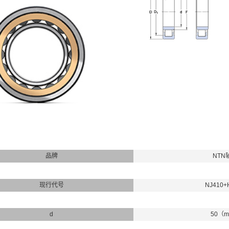
品牌
NTN
现行代号
NJ410+
d
50（