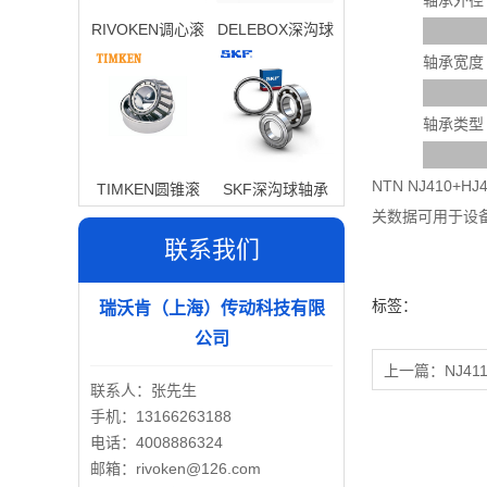
轴承外径
RIVOKEN调心滚
DELEBOX深沟球
子轴承
轴承
轴承宽度
轴承类型
NTN NJ41
TIMKEN圆锥滚
SKF深沟球轴承
关数据可用于设
子轴承
联系我们
标签：
瑞沃肯（上海）传动科技有限
公司
上一篇：
NJ41
联系人：张先生
手机：13166263188
电话：4008886324
邮箱：rivoken@126.com