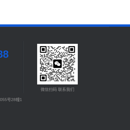
88
微信扫码 联系我们
55号28幢1