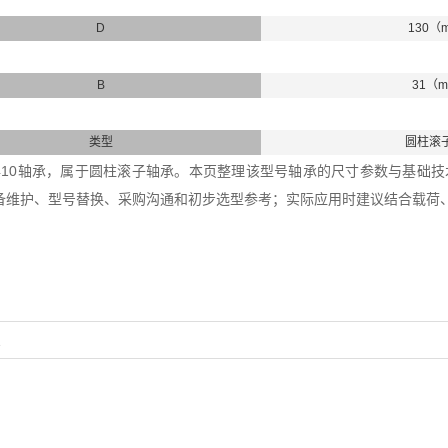
D
130（
B
31（
类型
圆柱滚
0+HJ410轴承，属于圆柱滚子轴承。本页整理该型号轴承的尺寸参数与基础技术
备维护、型号替换、采购沟通和初步选型参考；实际应用时建议结合载荷
1