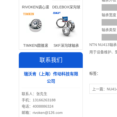
轴承外径
RIVOKEN调心滚
DELEBOX深沟球
子轴承
轴承
轴承宽度
轴承类型
NTN NU41
TIMKEN圆锥滚
SKF深沟球轴承
用于设备维护、
子轴承
联系我们
标签：
瑞沃肯（上海）传动科技有限
公司
上一篇：
NU41
联系人：张先生
手机：13166263188
电话：4008886324
邮箱：rivoken@126.com