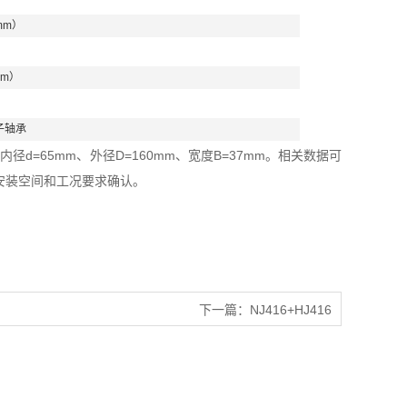
mm）
mm）
子轴承
d=65mm、外径D=160mm、宽度B=37mm。相关数据可
安装空间和工况要求确认。
下一篇：
NJ416+HJ416