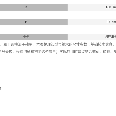
D
160（
B
37（
类型
圆柱滚
3轴承，属于圆柱滚子轴承。本页整理该型号轴承的尺寸参数与基础技术信息，内径
型号替换、采购沟通和初步选型参考；实际应用时建议结合载荷、转速、
4