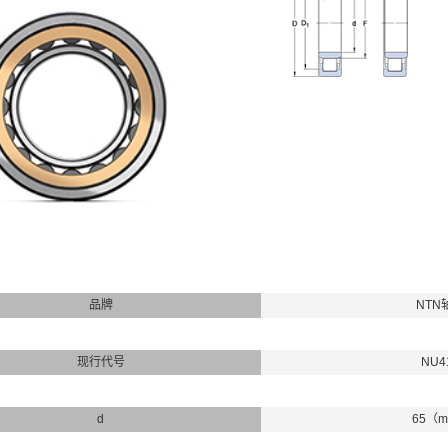
品牌
NTN
现行代号
NU4
d
65（