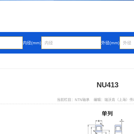
内径(mm)
外径(mm)
NU413
当前栏目：NTN轴承
编辑：瑞沃肯（上海）传