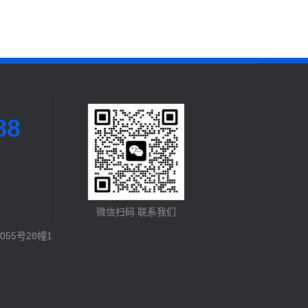
88
微信扫码 联系我们
55号28幢1