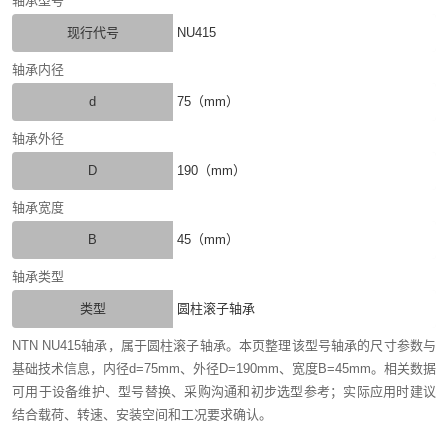
轴承型号
现行代号
NU415
轴承内径
d
75（mm）
轴承外径
D
190（mm）
轴承宽度
B
45（mm）
轴承类型
类型
圆柱滚子轴承
NTN NU415轴承，属于圆柱滚子轴承。本页整理该型号轴承的尺寸参数与
基础技术信息，内径d=75mm、外径D=190mm、宽度B=45mm。相关数据
可用于设备维护、型号替换、采购沟通和初步选型参考；实际应用时建议
结合载荷、转速、安装空间和工况要求确认。