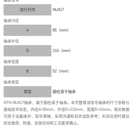
轴承型号
现行代号
NU417
轴承内径
d
85（mm）
轴承外径
D
210（mm）
轴承宽度
B
52（mm）
轴承类型
类型
圆柱滚子轴承
NTN NU417轴承，属于圆柱滚子轴承。本页整理该型号轴承的尺寸参数与
基础技术信息，内径d=85mm、外径D=210mm、宽度B=52mm。相关数据
可用于设备维护、型号替换、采购沟通和初步选型参考；实际应用时建议
结合载荷、转速、安装空间和工况要求确认。