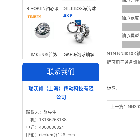
轴承外径
RIVOKEN调心滚
DELEBOX深沟球
子轴承
轴承
轴承宽度
轴承类型
NTN NN30
TIMKEN圆锥滚
SKF深沟球轴承
据可用于设备维
子轴承
联系我们
标签：
瑞沃肯（上海）传动科技有限
公司
上一篇：
NN30
联系人：张先生
手机：13166263188
电话：4008886324
邮箱：rivoken@126.com