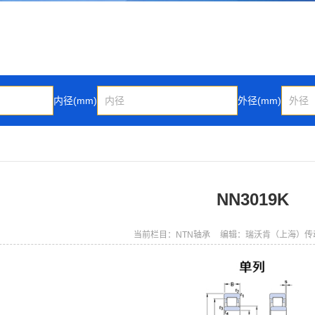
内径(mm)
外径(mm)
NN3019K
当前栏目：NTN轴承
编辑：瑞沃肯（上海）传