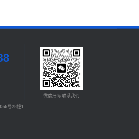
88
微信扫码 联系我们
55号28幢1