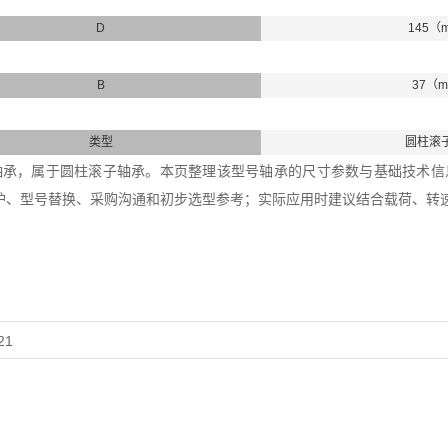
D
145（
B
37（
类型
圆柱滚
19K轴承，属于圆柱滚子轴承。本页整理该型号轴承的尺寸参数与基础技术信息，
护、型号替换、采购沟通和初步选型参考；实际应用时建议结合载荷、转
21