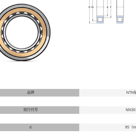
品牌
NTN
现行代号
NN30
d
95（