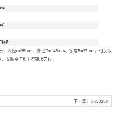
mm）
mm）
子轴承
内径d=95mm、外径D=145mm、宽度B=37mm。相关数
速、安装空间和工况要求确认。
下一篇：
NN3020K