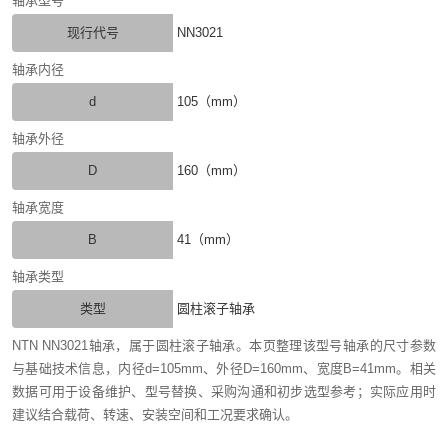
轴承型号
现行代号
NN3021
轴承内径
d
105（mm）
轴承外径
D
160（mm）
轴承宽度
B
41（mm）
轴承类型
类型
圆柱滚子轴承
NTN NN3021轴承，属于圆柱滚子轴承。本页整理该型号轴承的尺寸参数
与基础技术信息，内径d=105mm、外径D=160mm、宽度B=41mm。相关
数据可用于设备维护、型号替换、采购沟通和初步选型参考；实际应用时
建议结合载荷、转速、安装空间和工况要求确认。