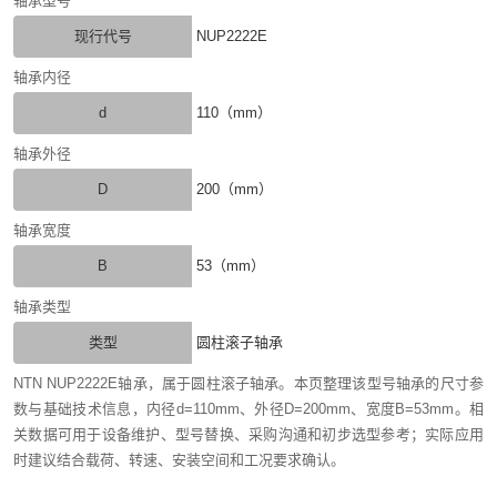
轴承型号
现行代号
NUP2222E
轴承内径
d
110（mm）
轴承外径
D
200（mm）
轴承宽度
B
53（mm）
轴承类型
类型
圆柱滚子轴承
NTN NUP2222E轴承，属于圆柱滚子轴承。本页整理该型号轴承的尺寸参
数与基础技术信息，内径d=110mm、外径D=200mm、宽度B=53mm。相
关数据可用于设备维护、型号替换、采购沟通和初步选型参考；实际应用
时建议结合载荷、转速、安装空间和工况要求确认。