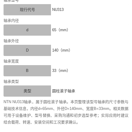
轴承型号
现行代号
NU313
轴承内径
d
65（mm）
轴承外径
D
140（mm）
轴承宽度
B
33（mm）
轴承类型
类型
圆柱滚子轴承
NTN NU313轴承，属于圆柱滚子轴承。本页整理该型号轴承的尺寸参数与
基础技术信息，内径d=65mm、外径D=140mm、宽度B=33mm。相关数据
可用于设备维护、型号替换、采购沟通和初步选型参考；实际应用时建议
结合载荷、转速、安装空间和工况要求确认。