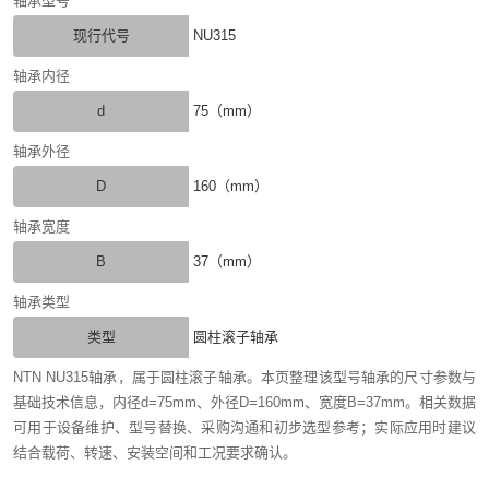
轴承型号
现行代号
NU315
轴承内径
d
75（mm）
轴承外径
D
160（mm）
轴承宽度
B
37（mm）
轴承类型
类型
圆柱滚子轴承
NTN NU315轴承，属于圆柱滚子轴承。本页整理该型号轴承的尺寸参数与
基础技术信息，内径d=75mm、外径D=160mm、宽度B=37mm。相关数据
可用于设备维护、型号替换、采购沟通和初步选型参考；实际应用时建议
结合载荷、转速、安装空间和工况要求确认。