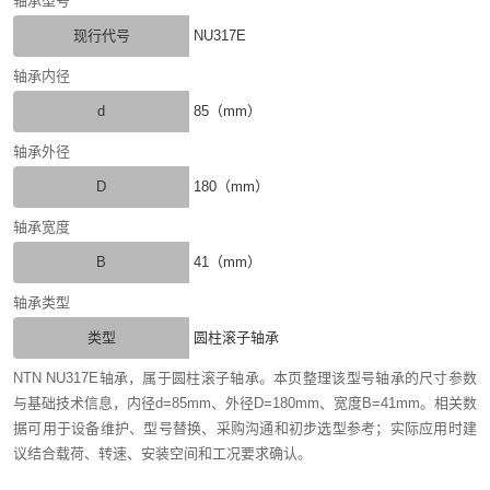
轴承型号
现行代号
NU317E
轴承内径
d
85（mm）
轴承外径
D
180（mm）
轴承宽度
B
41（mm）
轴承类型
类型
圆柱滚子轴承
NTN NU317E轴承，属于圆柱滚子轴承。本页整理该型号轴承的尺寸参数
与基础技术信息，内径d=85mm、外径D=180mm、宽度B=41mm。相关数
据可用于设备维护、型号替换、采购沟通和初步选型参考；实际应用时建
议结合载荷、转速、安装空间和工况要求确认。