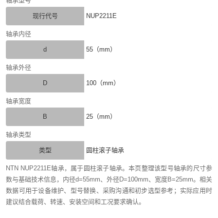
轴承型号
现行代号
NUP2211E
轴承内径
d
55（mm）
轴承外径
D
100（mm）
轴承宽度
B
25（mm）
轴承类型
类型
圆柱滚子轴承
NTN NUP2211E轴承，属于圆柱滚子轴承。本页整理该型号轴承的尺寸参
数与基础技术信息，内径d=55mm、外径D=100mm、宽度B=25mm。相关
数据可用于设备维护、型号替换、采购沟通和初步选型参考；实际应用时
建议结合载荷、转速、安装空间和工况要求确认。