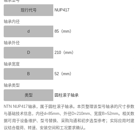
轴承型号
现行代号
NUP417
轴承内径
d
85（mm）
轴承外径
D
210（mm）
轴承宽度
B
52（mm）
轴承类型
类型
圆柱滚子轴承
NTN NUP417轴承，属于圆柱滚子轴承。本页整理该型号轴承的尺寸参数
与基础技术信息，内径d=85mm、外径D=210mm、宽度B=52mm。相关数
据可用于设备维护、型号替换、采购沟通和初步选型参考；实际应用时建
议结合载荷、转速、安装空间和工况要求确认。