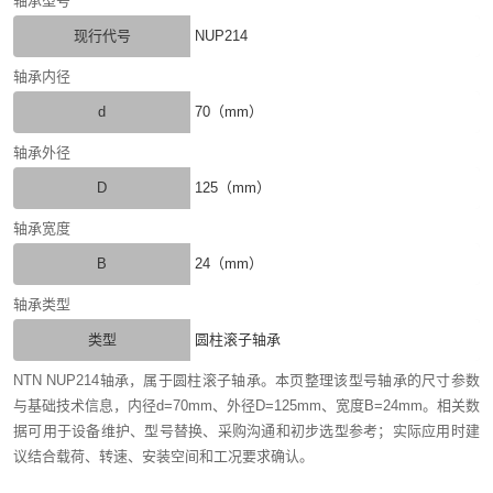
轴承型号
现行代号
NUP214
轴承内径
d
70（mm）
轴承外径
D
125（mm）
轴承宽度
B
24（mm）
轴承类型
类型
圆柱滚子轴承
NTN NUP214轴承，属于圆柱滚子轴承。本页整理该型号轴承的尺寸参数
与基础技术信息，内径d=70mm、外径D=125mm、宽度B=24mm。相关数
据可用于设备维护、型号替换、采购沟通和初步选型参考；实际应用时建
议结合载荷、转速、安装空间和工况要求确认。