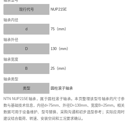
轴承型号
现行代号
NUP215E
轴承内径
d
75（mm）
轴承外径
D
130（mm）
轴承宽度
B
25（mm）
轴承类型
类型
圆柱滚子轴承
NTN NUP215E轴承，属于圆柱滚子轴承。本页整理该型号轴承的尺寸参
数与基础技术信息，内径d=75mm、外径D=130mm、宽度B=25mm。相关
数据可用于设备维护、型号替换、采购沟通和初步选型参考；实际应用时
建议结合载荷、转速、安装空间和工况要求确认。