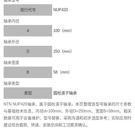
轴承型号
现行代号
NUP420
轴承内径
d
100（mm）
轴承外径
D
250（mm）
轴承宽度
B
58（mm）
轴承类型
类型
圆柱滚子轴承
NTN NUP420轴承，属于圆柱滚子轴承。本页整理该型号轴承的尺寸参数
与基础技术信息，内径d=100mm、外径D=250mm、宽度B=58mm。相关
数据可用于设备维护、型号替换、采购沟通和初步选型参考；实际应用时
建议结合载荷、转速、安装空间和工况要求确认。