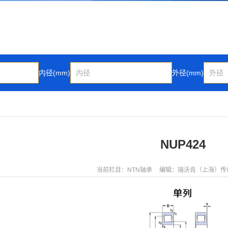
内径(mm)
外径(mm)
NUP424
当前栏目：NTN轴承
编辑：瑞沃肯（上海）传