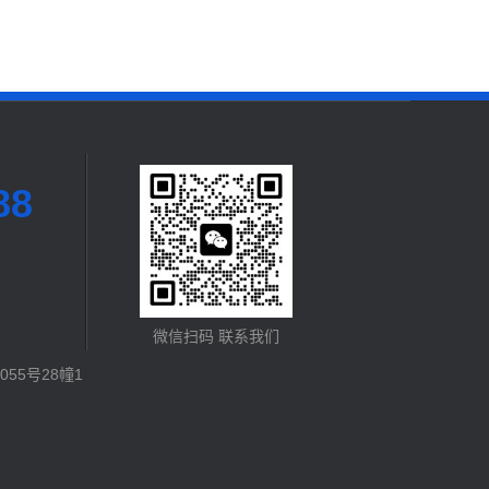
88
微信扫码 联系我们
55号28幢1