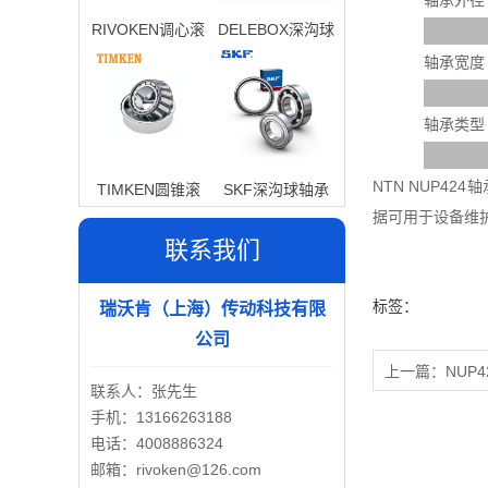
轴承外径
RIVOKEN调心滚
DELEBOX深沟球
子轴承
轴承
轴承宽度
轴承类型
NTN NUP4
TIMKEN圆锥滚
SKF深沟球轴承
据可用于设备维
子轴承
联系我们
标签：
瑞沃肯（上海）传动科技有限
公司
上一篇：
NUP4
联系人：张先生
手机：13166263188
电话：4008886324
邮箱：rivoken@126.com