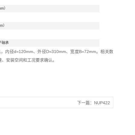
mm）
mm）
子轴承
径d=120mm、外径D=310mm、宽度B=72mm。相关数
速、安装空间和工况要求确认。
下一篇：
NUP422