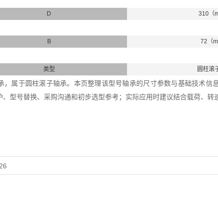
D
310（
B
72（
类型
圆柱滚
24轴承，属于圆柱滚子轴承。本页整理该型号轴承的尺寸参数与基础技术信息，内
护、型号替换、采购沟通和初步选型参考；实际应用时建议结合载荷、转
26