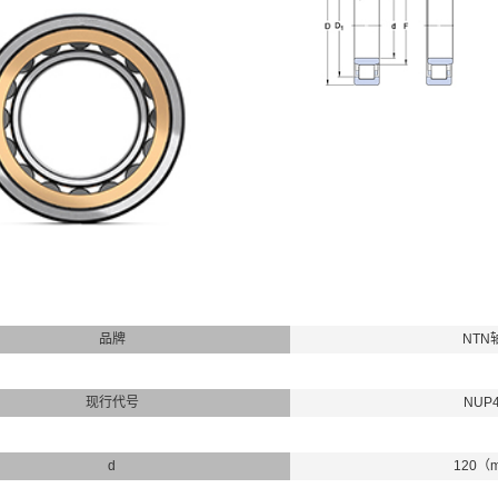
品牌
NTN
现行代号
NUP
d
120（