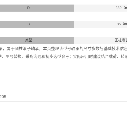
D
380（
B
85（
类型
圆柱滚
30轴承，属于圆柱滚子轴承。本页整理该型号轴承的尺寸参数与基础技术信息，内
护、型号替换、采购沟通和初步选型参考；实际应用时建议结合载荷、转
205