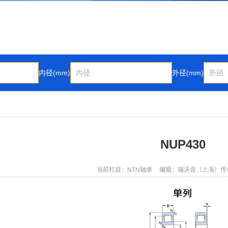
内径(mm)
外径(mm)
NUP430
当前栏目：NTN轴承
编辑：瑞沃肯（上海）传