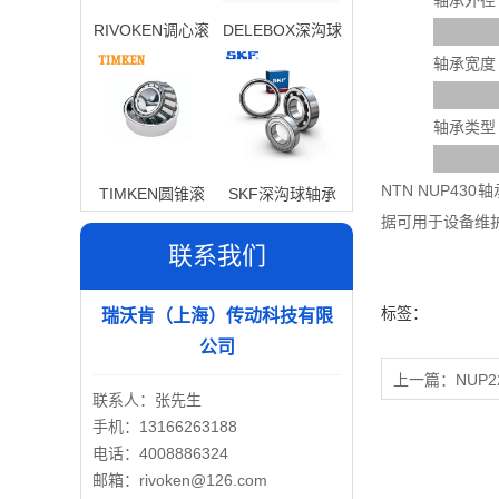
轴承外径
RIVOKEN调心滚
DELEBOX深沟球
子轴承
轴承
轴承宽度
轴承类型
NTN NUP4
TIMKEN圆锥滚
SKF深沟球轴承
据可用于设备维
子轴承
联系我们
标签：
瑞沃肯（上海）传动科技有限
公司
上一篇：
NUP2
联系人：张先生
手机：13166263188
电话：4008886324
邮箱：rivoken@126.com