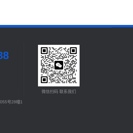
88
微信扫码 联系我们
55号28幢1