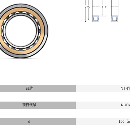
品牌
NTN
现行代号
NUP
d
150（